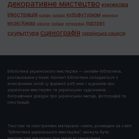
декоративне мистецтво
книжкова
ілюстрація
кубофутуризм
кобзар
кобзарі
мемуари
музеї Києва
портрет
офорти
пейзаж
петриківка
сценографія
скульптура
українська сецесія
Бібліотека українського мистецтва — онлайн-бібліотека,
розташована у Києві. Контент Бібліотеки складається з
електронних копій (у форматі pdf) книг і журналів про
українське мистецтво та українських художників;
біографічних довідок про українських митців, фотографій та
ілюстрацій.
Текстові та ілюстративні матеріали і книги, розміщені на сайті
“Бібліотека українського мистецтва”, можуть бути
використані виключно при умові встановлення