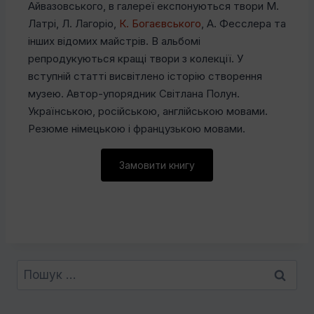
Айвазовського, в галереї експонуються твори М.
Латрі, Л. Лагоріо,
К. Богаєвського
, А. Фесслера та
інших відомих майстрів. В альбомі
репродукуються кращі твори з колекції. У
вступній статті висвітлено історію створення
музею. Автор-упорядник Світлана Полун.
Українською, російською, англійською мовами.
Резюме німецькою і французькою мовами.
Замовити книгу
Пошук: