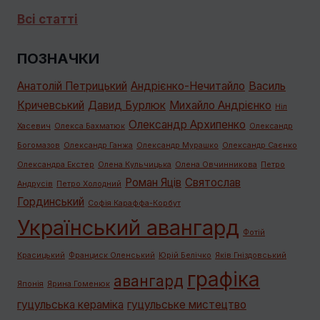
Всі статті
ПОЗНАЧКИ
Анатолій Петрицький
Андрієнко-Нечитайло
Василь
Кричевський
Давид Бурлюк
Михайло Андрієнко
Ніл
Олександр Архипенко
Хасевич
Олекса Бахматюк
Олександр
Богомазов
Олександр Ганжа
Олександр Мурашко
Олександр Саєнко
Олександра Екстер
Олена Кульчицька
Олена Овчинникова
Петро
Роман Яців
Святослав
Андрусів
Петро Холодний
Гординський
Софія Караффа-Корбут
Український авангард
Фотій
Красицький
Франциск Оленський
Юрій Белічко
Яків Гніздовський
графiка
авангард
Японія
Ярина Гоменюк
гуцульська кераміка
гуцульське мистецтво