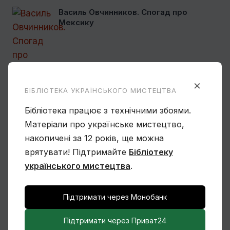
Василь Овчинников. Спогад про
Мексику
×
БІБЛІОТЕКА УКРАЇНСЬКОГО МИСТЕЦТВА
Ще один учень Нарбута і його
«Енеїда»
Бібліотека працює з технічними збоями.
Матеріали про українське мистецтво,
накопичені за 12 років, ще можна
врятувати! Підтримайте
Бібліотеку
українського мистецтва
.
Чому Віктор Замирайло український
Підтримати через Монобанк
художник?
Підтримати через Приват24