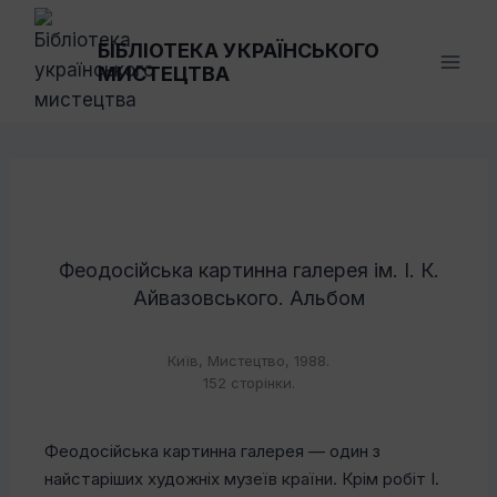
Перейти
до
БІБЛІОТЕКА УКРАЇНСЬКОГО
МИСТЕЦТВА
вмісту
Феодосійська картинна галерея ім. І. К.
Айвазовського. Альбом
Київ, Мистецтво, 1988.
152 сторінки.
Феодосійська картинна галерея — один з
найстаріших художніх музеїв країни. Крім робіт І.