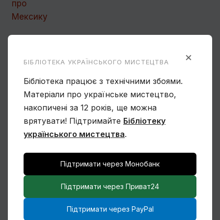
Ще один учень Нарбута і його
«Енеїда»
×
БІБЛІОТЕКА УКРАЇНСЬКОГО МИСТЕЦТВА
Бібліотека працює з технічними збоями.
Матеріали про українське мистецтво,
накопичені за 12 років, ще можна
врятувати! Підтримайте
Бібліотеку
Чому Віктор Замирайло український
українського мистецтва
.
художник?
Підтримати через Монобанк
Підтримати через Приват24
Підтримати через PayPal
Спогади Марії Котляревської про