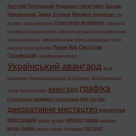
Анатолій Петрицький
Андрієнко-Нечитайло
Василь
Кричевський
Давид Бурлюк
Михайло Андрієнко
Ніл
Олександр Архипенко
Хасевич
Олекса Бахматюк
Олександр
Богомазов
Олександр Ганжа
Олександр Мурашко
Олександр Саєнко
Олександра Екстер
Олена Кульчицька
Олена Овчинникова
Петро
Роман Яців
Святослав
Андрусів
Петро Холодний
Гординський
Софія Караффа-Корбут
Український авангард
Фотій
Красицький
Франциск Оленський
Юрій Белічко
Яків Гніздовський
графiка
авангард
Японія
Ярина Гоменюк
гуцульська кераміка
гуцульське мистецтво
декоративне мистецтво
книжкова
ілюстрація
кубофутуризм
кобзар
кобзарі
мемуари
музеї Києва
портрет
офорти
пейзаж
петриківка