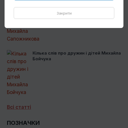
Михайла Сапожникова
Закрити
Кілька слів про дружин і дітей Михайла
Бойчука
Всі статті
ПОЗНАЧКИ