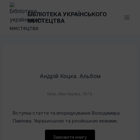
Перейти
до
БІБЛІОТЕКА УКРАЇНСЬКОГО
МИСТЕЦТВА
вмісту
Андрій Коцка. Альбом
Київ, Мистецтво, 1973.
Вступна стаття та впорядкування Володимира
Павлова. Украънською та російською мовами.
Замовити книгу