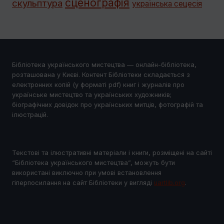
сценографія
скульптура
українська сецесія
Бібліотека українського мистецтва — онлайн-бібліотека,
розташована у Києві. Контент Бібліотеки складається з
електронних копій (у форматі pdf) книг і журналів про
українське мистецтво та українських художників;
біографічних довідок про українських митців, фотографій та
ілюстрацій.
Текстові та ілюстративні матеріали і книги, розміщені на сайті
“Бібліотека українського мистецтва”, можуть бути
використані виключно при умові встановлення
гіперпосилання на сайт Бібліотеки у виглядi
uartlib.org
.