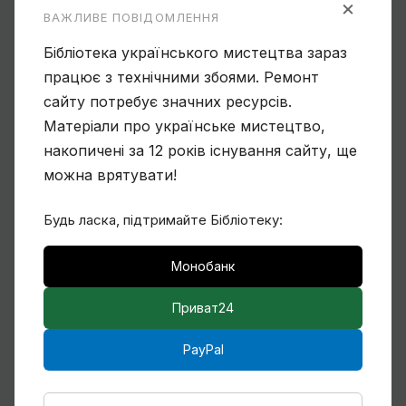
×
ВАЖЛИВЕ ПОВІДОМЛЕННЯ
Бібліотека українського мистецтва зараз
працює з технічними збоями. Ремонт
Чому Віктор Замирайло український
сайту потребує значних ресурсів.
художник?
Матеріали про українське мистецтво,
накопичені за 12 років існування сайту, ще
можна врятувати!
Спогади Марії Котляревської про
Михайла Сапожникова
Будь ласка, підтримайте Бібліотеку:
Монобанк
Приват24
Кілька слів про дружин і дітей Михайла
Бойчука
PayPal
Радісне мистецтво. Текст Василя