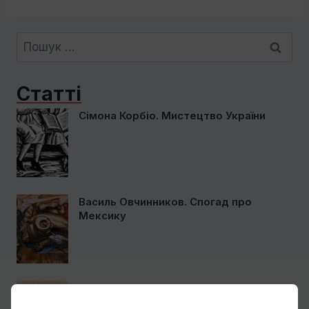
Пошук:
Статті
Сімона Корбіо. Мистецтво України
Василь Овчинников. Спогад про
Мексику
Ще один учень Нарбута і його
«Енеїда»