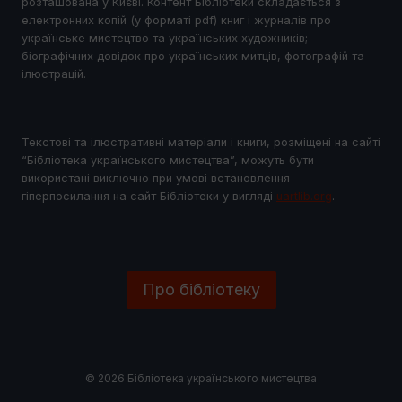
розташована у Києві. Контент Бібліотеки складається з
електронних копій (у форматі pdf) книг і журналів про
українське мистецтво та українських художників;
біографічних довідок про українських митців, фотографій та
ілюстрацій.
Текстові та ілюстративні матеріали і книги, розміщені на сайті
“Бібліотека українського мистецтва”, можуть бути
використані виключно при умові встановлення
гіперпосилання на сайт Бібліотеки у виглядi
uartlib.org
.
Про бібліотеку
© 2026 Бібліотека українського мистецтва