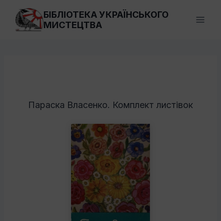
Перейти
БІБЛІОТЕКА УКРАЇНСЬКОГО
до
МИСТЕЦТВА
вмісту
Параска Власенко. Комплект листівок