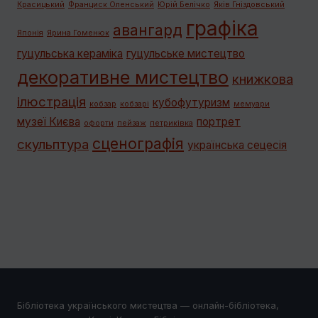
Красицький
Франциск Оленський
Юрій Белічко
Яків Гніздовський
графiка
авангард
Японія
Ярина Гоменюк
гуцульська кераміка
гуцульське мистецтво
декоративне мистецтво
книжкова
ілюстрація
кубофутуризм
кобзар
кобзарі
мемуари
музеї Києва
портрет
офорти
пейзаж
петриківка
сценографія
скульптура
українська сецесія
Бібліотека українського мистецтва — онлайн-бібліотека,