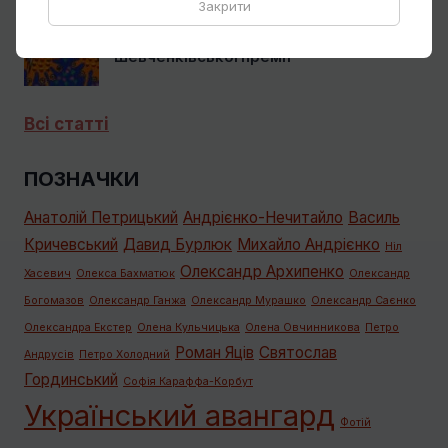
Закрити
Касіяна про висунення Марії
Примаченко на здобуття
Шевченківської премії
Всі статті
ПОЗНАЧКИ
Анатолій Петрицький
Андрієнко-Нечитайло
Василь
Кричевський
Давид Бурлюк
Михайло Андрієнко
Ніл
Олександр Архипенко
Хасевич
Олекса Бахматюк
Олександр
Богомазов
Олександр Ганжа
Олександр Мурашко
Олександр Саєнко
Олександра Екстер
Олена Кульчицька
Олена Овчинникова
Петро
Роман Яців
Святослав
Андрусів
Петро Холодний
Гординський
Софія Караффа-Корбут
Український авангард
Фотій