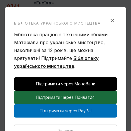
«Енеїда»
×
БІБЛІОТЕКА УКРАЇНСЬКОГО МИСТЕЦТВА
Бібліотека працює з технічними збоями.
Матеріали про українське мистецтво,
накопичені за 12 років, ще можна
Чому Віктор Замирайло український
художник?
врятувати! Підтримайте
Бібліотеку
українського мистецтва
.
Підтримати через Монобанк
Підтримати через Приват24
Спогади Марії Котляревської про
Михайла Сапожникова
Підтримати через PayPal
Закрити