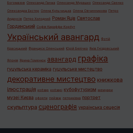
Богомазов
Олександр Ганжа
Олександр Мурашко
Олександр Саєнко
Олександра Екстер
Олена Кульчицька
Олена Овчинникова
Петро
Роман Яців
Святослав
Андрусів
Петро Холодний
Гординський
Софія Караффа-Корбут
Український авангард
Фотій
Красицький
Франциск Оленський
Юрій Белічко
Яків Гніздовський
графiка
авангард
Японія
Ярина Гоменюк
гуцульська кераміка
гуцульське мистецтво
декоративне мистецтво
книжкова
ілюстрація
кубофутуризм
кобзар
кобзарі
мемуари
музеї Києва
портрет
офорти
пейзаж
петриківка
сценографія
скульптура
українська сецесія