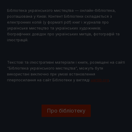
Бібліотека українського мистецтва — онлайн-бібліотека,
розташована у Києві. Контент Бібліотеки складається з
електронних копій (у форматі pdf) книг і журналів про
українське мистецтво та українських художників;
біографічних довідок про українських митців, фотографій та
ілюстрацій.
Текстові та ілюстративні матеріали і книги, розміщені на сайті
“Бібліотека українського мистецтва”, можуть бути
використані виключно при умові встановлення
гіперпосилання на сайт Бібліотеки у виглядi
uartlib.org
.
Про бібліотеку