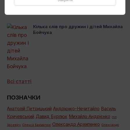
Кілька слів про дружин і дітей Михайла
Бойчука
Всі статті
ПОЗНАЧКИ
Анатолій Петрицький
Андрієнко-Нечитайло
Василь
Кричевський
Давид Бурлюк
Михайло Андрієнко
Ніл
Олександр Архипенко
Хасевич
Олекса Бахматюк
Олександр