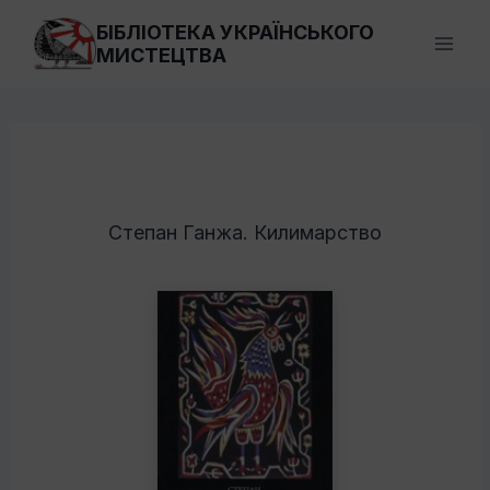
Перейти
БІБЛІОТЕКА УКРАЇНСЬКОГО
до
МИСТЕЦТВА
вмісту
Степан Ганжа. Килимарство