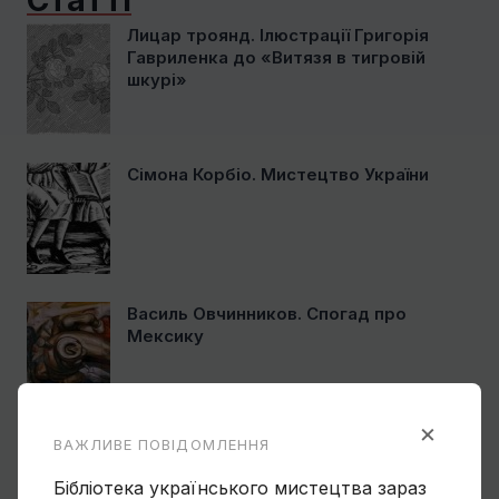
Статті
Лицар троянд. Ілюстрації Григорія
Гавриленка до «Витязя в тигровій
шкурі»
Сімона Корбіо. Мистецтво України
Василь Овчинников. Спогад про
Мексику
×
ВАЖЛИВЕ ПОВІДОМЛЕННЯ
Ще один учень Нарбута і його
«Енеїда»
Бібліотека українського мистецтва зараз