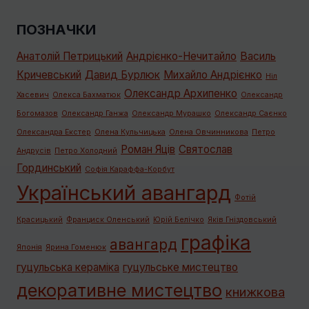
ПОЗНАЧКИ
Анатолій Петрицький
Андрієнко-Нечитайло
Василь
Кричевський
Давид Бурлюк
Михайло Андрієнко
Ніл
Олександр Архипенко
Хасевич
Олекса Бахматюк
Олександр
Богомазов
Олександр Ганжа
Олександр Мурашко
Олександр Саєнко
Олександра Екстер
Олена Кульчицька
Олена Овчинникова
Петро
Роман Яців
Святослав
Андрусів
Петро Холодний
Гординський
Софія Караффа-Корбут
Український авангард
Фотій
Красицький
Франциск Оленський
Юрій Белічко
Яків Гніздовський
графiка
авангард
Японія
Ярина Гоменюк
гуцульська кераміка
гуцульське мистецтво
декоративне мистецтво
книжкова