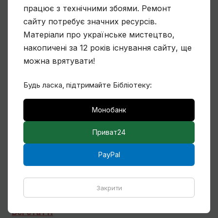
працює з технічними збоями. Ремонт
сайту потребує значних ресурсів.
Матеріали про українське мистецтво,
Чому Віктор Замирайло український
накопичені за 12 років існування сайту, ще
художник?
можна врятувати!
Будь ласка, підтримайте Бібліотеку:
Спогади Марії Котляревської про
Монобанк
Михайла Сапожникова
Приват24
PayPal
Кілька слів про дружин і дітей Михайла
Бойчука
Закрити
Всі статті