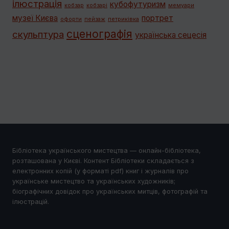
ілюстрація
кубофутуризм
кобзар
кобзарі
мемуари
музеї Києва
портрет
офорти
пейзаж
петриківка
сценографія
скульптура
українська сецесія
Бібліотека українського мистецтва — онлайн-бібліотека,
розташована у Києві. Контент Бібліотеки складається з
електронних копій (у форматі pdf) книг і журналів про
українське мистецтво та українських художників;
біографічних довідок про українських митців, фотографій та
ілюстрацій.