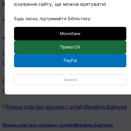
Ще один учень Нарбута і його «Енеїда»
існування сайту, ще можна врятувати!
Будь ласка, підтримайте Бібліотеку:
Монобанк
Чому Віктор Замирайло український художник?
Приват24
PayPal
Закрити
Спогади Марії Котляревської про Михайла
Сапожникова
Кілька слів про дружин і дітей Михайла Бойчука