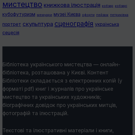
мистецтво
книжкова ілюстрація
кобзар
кобзарі
кубофутуризм
музеї Києва
мемуари
офорти
пейзаж
петриківка
сценографія
скульптура
портрет
українська
сецесія
Бібліотека українського мистецтва — онлайн-
бібліотека, розташована у Києві. Контент
Бібліотеки складається з електронних копій (у
форматі pdf) книг і журналів про українське
мистецтво та українських художників;
біографічних довідок про українських митців,
фотографій та ілюстрацій.
Текстові та ілюстративні матеріали і книги,