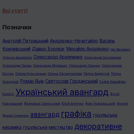
Всі статті
Позначки
Анатолій Петрицький
Андрієнко-Нечитайло
Василь
Кричевський
Давид Бурлюк
Михайло Андрієнко
Ніл Хасевич
Олександр Архипенко
Олекса Бахматюк
Олександр Богомазов
Олександр Ганжа
Олександр Мурашко
Олександр Саєнко
Олександра
Екстер
Олена Кульчицька
Олена Овчинникова
Петро Андрусів
Петро
Роман Яців
Святослав Гординський
Холодний
Софія Караффа-
Український авангард
Корбут
Фотій
Красицький
Франциск Оленський
Юрій Белічко
Яків Гніздовський
Японія
графiка
авангард
гуцульська
Ярина Гоменюк
декоративне
кераміка
гуцульське мистецтво