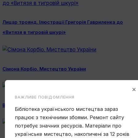
Лицар троянд. Ілюстрації Григорія Гавриленка до
«Витязя в тигровій шкурі»
Сімона Корбіо. Мистецтво України
×
ВАЖЛИВЕ ПОВІДОМЛЕННЯ
Василь Овчинников. Спогад про Мексику
Бібліотека українського мистецтва зараз
працює з технічними збоями. Ремонт сайту
потребує значних ресурсів. Матеріали про
українське мистецтво, накопичені за 12 років