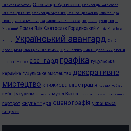
Олександр Архипенко
Олекса Бахматюк
Олександр Богомазов
Олександр Ганжа
Олександр Мурашко
Олександр Саєнко
Олександра
Екстер
Олена Кульчицька
Олена Овчинникова
Петро Андрусів
Петро
Роман Яців
Святослав Гординський
Холодний
Софія Караффа-
Український авангард
Корбут
Фотій
Красицький
Франциск Оленський
Юрій Белічко
Яків Гніздовський
Японія
графiка
авангард
гуцульська
Ярина Гоменюк
декоративне
кераміка
гуцульське мистецтво
мистецтво
книжкова ілюстрація
кобзар
кобзарі
кубофутуризм
музеї Києва
мемуари
офорти
пейзаж
петриківка
сценографія
скульптура
портрет
українська
сецесія