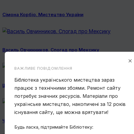
Сімона Корбіо. Мистецтво України
Василь Овчинников. Спогад про Мексику
×
ВАЖЛИВЕ ПОВІДОМЛЕННЯ
Бібліотека українського мистецтва зараз
Ще один учень Нарбута і його «Енеїда»
працює з технічними збоями. Ремонт сайту
потребує значних ресурсів. Матеріали про
українське мистецтво, накопичені за 12 років
існування сайту, ще можна врятувати!
Чому Віктор Замирайло український художник?
Будь ласка, підтримайте Бібліотеку: