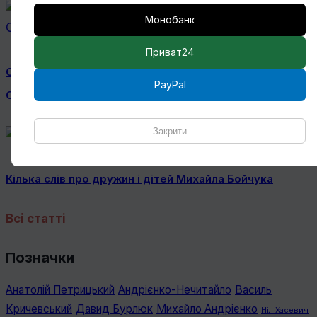
Монобанк
Приват24
Спогади Марії Котляревської про Михайла
PayPal
Сапожникова
Закрити
Кілька слів про дружин і дітей Михайла Бойчука
Всі статті
Позначки
Анатолій Петрицький
Андрієнко-Нечитайло
Василь
Кричевський
Давид Бурлюк
Михайло Андрієнко
Ніл Хасевич