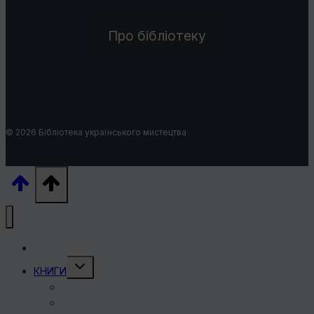
Про бібліотеку
© 2026 Бібліотека українського мистецтва
УКРАЇНСЬКІ ХУДОЖНИКИ
Перемкнути
КНИГИ
меню
нащадка
КНИГИ ПРО ХУДОЖНИКІВ
ІСТОРІЯ УКРАЇНСЬКОГО МИСТЕЦТВА