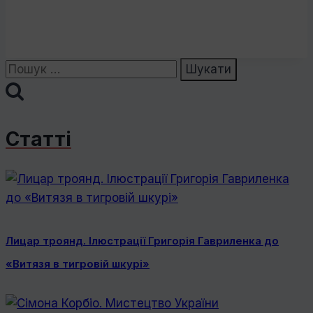
Пошук:
Статті
Лицар троянд. Ілюстрації Григорія Гавриленка до
«Витязя в тигровій шкурі»