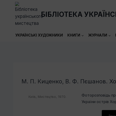
Перейти
до
БІБЛІОТЕКА УКРАЇН
вмісту
УКРАЇНСЬКІ ХУДОЖНИКИ
КНИГИ
ЖУРНАЛИ
М. П. Киценко, В. Ф. Пєшанов. Х
Фоторозповідь пр
Київ, Мистецтво, 1970.
України острів Хо