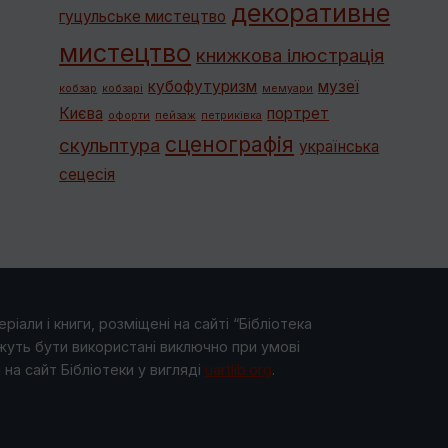
декоративне
гуцульське мистецтво
мистецтво
книжкова ілюстрація
кубофутуризм
музеї
кобзар
кобзарі
мемуари
Києва
портрет
офорти
пейзаж
петриківка
сценографія
скульптура
українська
сецесія
ріали і книги, розміщені на сайті “Бібліотека
жуть бути використані виключно при умові
на сайт Бібліотеки у виглядi
uartlib.org
.