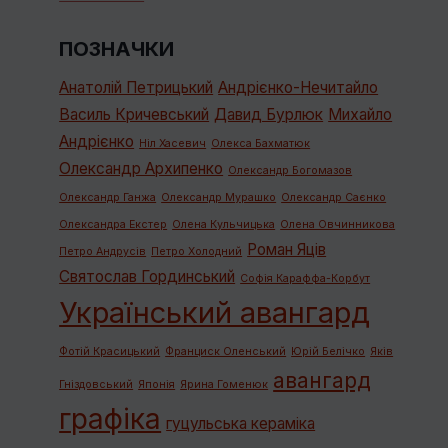
ПОЗНАЧКИ
Анатолій Петрицький
Андрієнко-Нечитайло
Василь Кричевський
Давид Бурлюк
Михайло
Андрієнко
Ніл Хасевич
Олекса Бахматюк
Олександр Архипенко
Олександр Богомазов
Олександр Ганжа
Олександр Мурашко
Олександр Саєнко
Олександра Екстер
Олена Кульчицька
Олена Овчинникова
Роман Яців
Петро Андрусів
Петро Холодний
Святослав Гординський
Софія Караффа-Корбут
Український авангард
Фотій Красицький
Франциск Оленський
Юрій Белічко
Яків
авангард
Гніздовський
Японія
Ярина Гоменюк
графiка
гуцульська кераміка