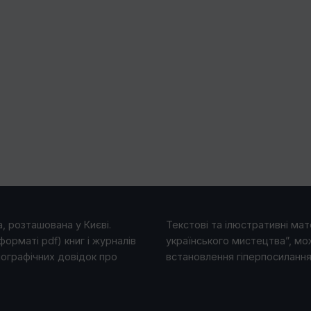
, розташована у Києві.
Текстові та ілюстративні мате
форматі pdf) книг і журналів
українського мистецтва”, мо
іографічних довідок про
встановлення гіперпосилання 