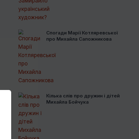
Спогади Марії Котляревської
про Михайла Сапожникова
Кілька слів про дружин і дітей
Михайла Бойчука