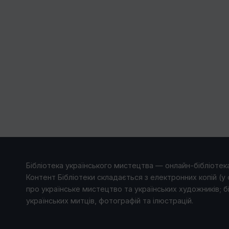
Бібліотека українського мистецтва — онлайн-бібліотека
Контент Бібліотеки складається з електронних копій (у 
про українське мистецтво та українських художників; б
українських митців, фотографій та ілюстрацій.