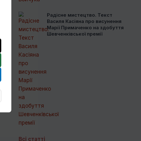
Радісне мистецтво. Текст
Василя Касіяна про висунення
Марії Примаченко на здобуття
Шевченківської премії
Всі статті