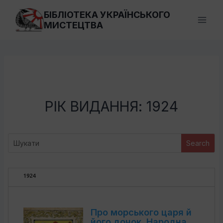
Перейти
БІБЛІОТЕКА УКРАЇНСЬКОГО
до
МИСТЕЦТВА
вмісту
РІК ВИДАННЯ: 1924
1924
Про морського царя й
його дочок. Народна