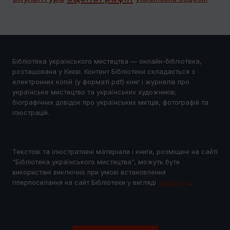
Бібліотека українського мистецтва — онлайн-бібліотека,
розташована у Києві. Контент Бібліотеки складається з
електронних копій (у форматі pdf) книг і журналів про
українське мистецтво та українських художників;
біографічних довідок про українських митців, фотографій та
ілюстрацій.
Текстові та ілюстративні матеріали і книги, розміщені на сайті
“Бібліотека українського мистецтва”, можуть бути
використані виключно при умові встановлення
гіперпосилання на сайт Бібліотеки у виглядi
uartlib.org
.