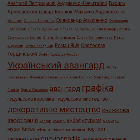
Анатолій Петрицький
Андрієнко-Нечитайло
Василь
Кричевський
Давид Бурлюк
Михайло Андрієнко
Ніл
Олександр Архипенко
Хасевич
Олекса Бахматюк
Олександр
Богомазов
Олександр Ганжа
Олександр Мурашко
Олександр Саєнко
Олександра Екстер
Олена Кульчицька
Олена Овчинникова
Петро
Роман Яців
Святослав
Андрусів
Петро Холодний
Гординський
Софія Караффа-Корбут
Український авангард
Фотій
Красицький
Франциск Оленський
Юрій Белічко
Яків Гніздовський
графiка
авангард
Японія
Ярина Гоменюк
гуцульська кераміка
гуцульське мистецтво
декоративне мистецтво
книжкова
ілюстрація
кубофутуризм
кобзар
кобзарі
мемуари
музеї Києва
портрет
офорти
пейзаж
петриківка
сценографія
скульптура
українська сецесія