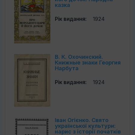
казка
Рік видання:
1924
В. К. Охочинский.
Книжные знаки Георгия
Нарбута
Рік видання:
1924
Іван Огієнко. Свято
української культури:
нарис з історії початків