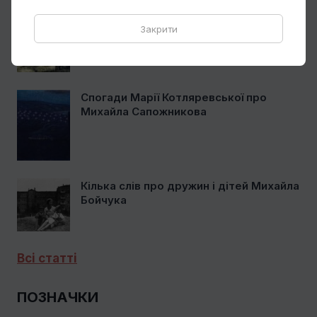
Чому Віктор Замирайло український
художник?
Закрити
Спогади Марії Котляревської про
Михайла Сапожникова
Кілька слів про дружин і дітей Михайла
Бойчука
Всі статті
ПОЗНАЧКИ