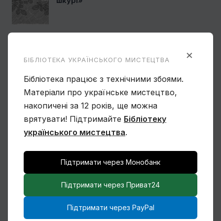
шкурі»
Сімона Корбіо. Мистецтво України
×
БІБЛІОТЕКА УКРАЇНСЬКОГО МИСТЕЦТВА
Бібліотека працює з технічними збоями.
Матеріали про українське мистецтво,
Василь Овчинников. Спогад про
накопичені за 12 років, ще можна
Мексику
врятувати! Підтримайте
Бібліотеку
українського мистецтва
.
Підтримати через Монобанк
Ще один учень Нарбута і його
«Енеїда»
Підтримати через Приват24
Підтримати через PayPal