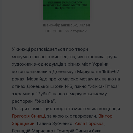
Івано-Франківськ, Лілея
НВ, 2008. 66 сторінок.
У книжці розповідається про твори
монументального мистецтва, які створила група
художників-однодумців з різних міст України,
котрі працювали в Донецьку і Маріуполі в 1965-67
роках. Мова йде про комплекс мозаїчних панно на
стінах Донецької школи №5, панно “Жінка-Птаха”
з крамниці “Рубін”, панно в маріупольському
ресторані “Україна”.
Розкриті зміст цих творів та мистецька концепція
Григорія Синиці
, за якою їх створювали.
Віктор
Зарецький
, Галина Зубченко,
Алла Горська
,
Геннадій Марченко і Григорій Синиця були