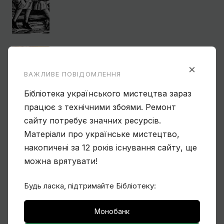
Василь Овчинников. Спогад про
Мексику
×
ВАЖЛИВЕ ПОВІДОМЛЕННЯ
Бібліотека українського мистецтва зараз
працює з технічними збоями. Ремонт
Ще один учень Нарбута і його
сайту потребує значних ресурсів.
«Енеїда»
Матеріали про українське мистецтво,
накопичені за 12 років існування сайту, ще
можна врятувати!
Чому Віктор Замирайло український
Будь ласка, підтримайте Бібліотеку:
художник?
Монобанк