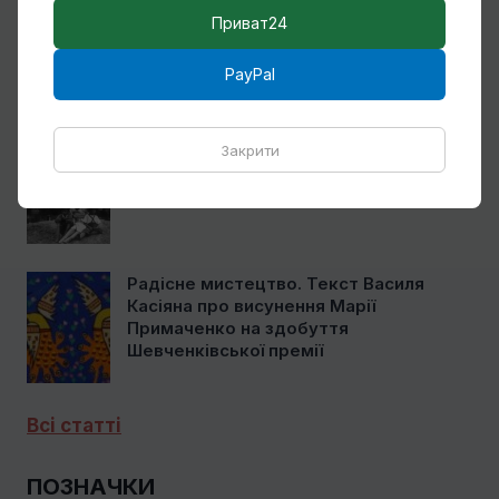
Приват24
Спогади Марії Котляревської про
Михайла Сапожникова
PayPal
Закрити
Кілька слів про дружин і дітей Михайла
Бойчука
Радісне мистецтво. Текст Василя
Касіяна про висунення Марії
Примаченко на здобуття
Шевченківської премії
Всі статті
ПОЗНАЧКИ