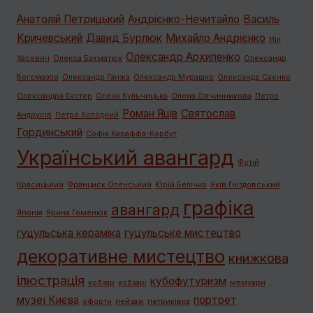
Анатолій Петрицький
Андрієнко-Нечитайло
Василь
Кричевський
Давид Бурлюк
Михайло Андрієнко
Ніл
Олександр Архипенко
Хасевич
Олекса Бахматюк
Олександр
Богомазов
Олександр Ганжа
Олександр Мурашко
Олександр Саєнко
Олександра Екстер
Олена Кульчицька
Олена Овчинникова
Петро
Роман Яців
Святослав
Андрусів
Петро Холодний
Гординський
Софія Караффа-Корбут
Український авангард
Фотій
Красицький
Франциск Оленський
Юрій Белічко
Яків Гніздовський
графiка
авангард
Японія
Ярина Гоменюк
гуцульська кераміка
гуцульське мистецтво
декоративне мистецтво
книжкова
ілюстрація
кубофутуризм
кобзар
кобзарі
мемуари
музеї Києва
портрет
офорти
пейзаж
петриківка