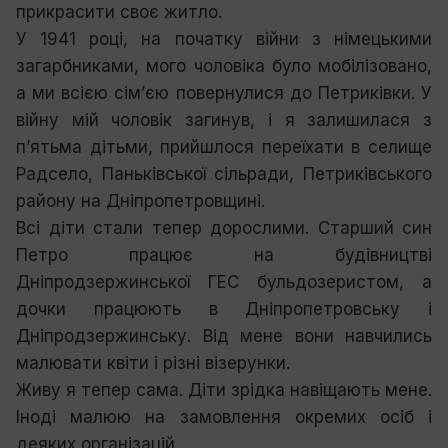
прикрасити своє житло.
У 1941 році, на початку війни з німецькими
загарбниками, мого чоловіка було мобілізовано,
а ми всією сім’єю повернулися до Петриківки. У
війну мій чоловік загинув, і я залишилася з
п’ятьма дітьми, прийшлося переїхати в селище
Радсело, Паньківської сільради, Петриківського
району на Дніпропетровщині.
Всі діти стали тепер дорослими. Старший син
Петро працює на будівництві
Дніпродзержинської ГЕС бульдозеристом, а
дочки працюють в Дніпропетровську і
Дніпродзержинську. Від мене вони навчились
малювати квіти і різні візерунки.
Живу я тепер сама. Діти зрідка навіщають мене.
Іноді малюю на замовлення окремих осіб і
деяких організацій.