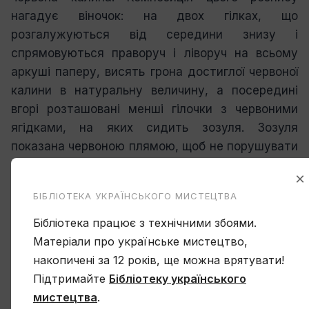
нагадує віночок: на двох гілках, що
розгалужуються від середини знизу і
спрямовуються праворуч і ліворуч на всьому
аркуші паперу, висять грона достиглої червоної
калини в натуральну величину, а посередині
вгорі розташовані менші гілочки з червоними
ягідками, на яких сидить зозуля. Зозуля
показана червоною плямою, щоб не порушувати
загальної колірної гами. Поміж листочків
×
розташовані волошки, різноколірні цяточки та
БІБЛІОТЕКА УКРАЇНСЬКОГО МИСТЕЦТВА
рисочки.
По кутах аркуша намальовано подвійні
Бібліотека працює з технічними збоями.
закрутки, подібні до рогів барана, а по самому
Матеріали про українське мистецтво,
краю листа слідує хвиляста лінія з цяточками.
накопичені за 12 років, ще можна врятувати!
Підтримайте
Бібліотеку українського
мистецтва
.