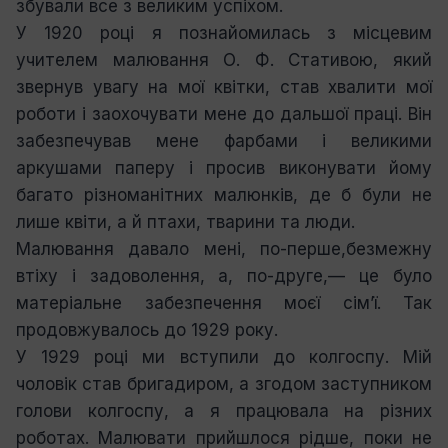
збували все з великим успіхом.
У 1920 році я познайомилась з місцевим
учителем малювання О. Ф. Стативою, який
звернув увагу на мої квітки, став хвалити мої
роботи і заохочувати мене до дальшої праці. Він
забезпечував мене фарбами і великими
аркушами паперу і просив виконувати йому
багато різноманітних малюнків, де б були не
лише квіти, а й птахи, тварини та люди.
Малювання давало мені, по-перше,безмежну
втіху і задоволення, а, по-друге,— це було
матеріальне забезпечення моєї сім’ї. Так
продовжувалось до 1929 року.
У 1929 році ми вступили до колгоспу. Мій
чоловік став бригадиром, а згодом заступником
голови колгоспу, а я працювала на різних
роботах. Малювати прийшлося рідше, поки не