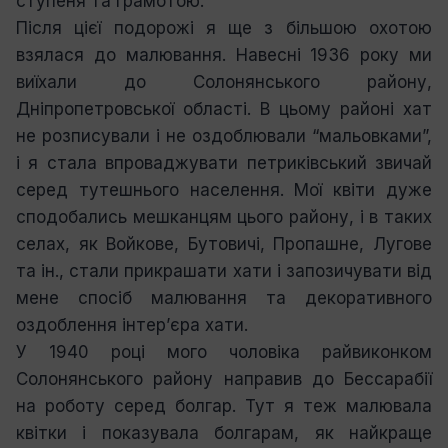
ступеня та грамотою.
Після цієї подорожі я ще з більшою охотою
взялася до малювання. Навесні 1936 року ми
виїхали до Солонянського району,
Дніпропетровської області. В цьому районі хат
не розписували і не оздоблювали “мальовками”,
і я стала впроваджувати петриківський звичай
серед тутешнього населення. Мої квіти дуже
сподобались мешканцям цього району, і в таких
селах, як Войкове, Бутовичі, Пропашне, Лугове
та ін., стали прикрашати хати і запозичувати від
мене спосіб малювання та декоративного
оздоблення інтер’єра хати.
У 1940 році мого чоловіка райвиконком
Солонянського району направив до Бессарабії
на роботу серед болгар. Тут я теж малювала
квітки і показувала болгарам, як найкраще