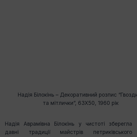
Надія Білокінь – Декоративний розпис “Гвозд
та мітлички”, 63Х50, 1960 рік
Надія Аврамівна Білокінь у чистоті зберегла
давні традиції майстрів петриківського