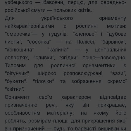
узбецького — бавовни, перцю, для середньо-
російської смуги — польових квітів.
Для українського орнаменту
найхарактернішими є рослинні мотиви:
“смеречка”— у гуцулів, “кленове” і “дубове
листя”, “сосонка” — на Поліссі, “барвінок”,
“конюшина” і “калина” — у центральних
областях, “сливки”, “ягідки” тощо—повсюдно.
Типовим для рослинної орнаментики є
“бігунчик”, широко розповсюджені “вази”,
“букети”, “гілочки” та зображення окремої
“квітки”.
Орнамент своїм характером відповідає
призначенню речі, яку він прикрашає,
особливостям матеріалу, на якому його
роблять, розмірам площі, для прикрашення якої
він призначений — будь то барвисті вишивки чи