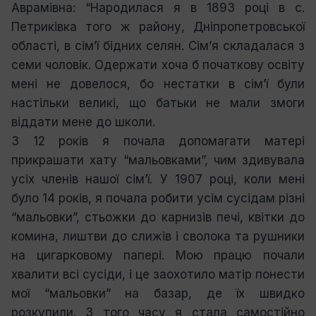
Аврамівна: “Народилася я в 1893 році в с.
Петриківка того ж району, Дніпропетровської
області, в сім’ї бідних селян. Сім’я складалася з
семи чоловік. Одержати хоча б початкову освіту
мені не довелося, бо нестатки в сім’ї були
настільки великі, що батьки не мали змоги
віддати мене до школи.
З 12 років я почала допомагати матері
прикрашати хату “мальовками”, чим здивувала
усіх членів нашої сім’ї. У 1907 році, коли мені
було 14 років, я почала робити усім сусідам різні
“мальовки”, стьожки до карнизів печі, квітки до
комина, лиштви до слижів і сволока та рушники
на цигарковому папері. Мою працю почали
хвалити всі сусіди, і це заохотило матір понести
мої “мальовки” на базар, де їх швидко
розкупили. З того часу я стала самостійно