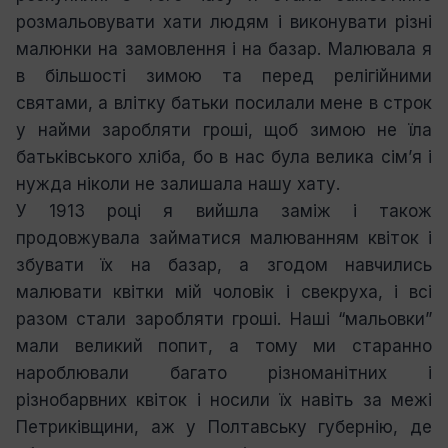
розмальовувати хати людям і виконувати різні
малюнки на замовлення і на базар. Малювала я
в більшості зимою та перед релігійними
святами, а влітку батьки посилали мене в строк
у найми заробляти гроші, щоб зимою не їла
батьківського хліба, бо в нас була велика сім’я і
нужда ніколи не залишала нашу хату.
У 1913 році я вийшла заміж і також
продовжувала займатися малюванням квіток і
збувати їх на базар, а згодом навчились
малювати квітки мій чоловік і свекруха, і всі
разом стали заробляти гроші. Наші “мальовки”
мали великий попит, а тому ми старанно
нароблювали багато різноманітних і
різнобарвних квіток і носили їх навіть за межі
Петриківщини, аж у Полтавську губернію, де