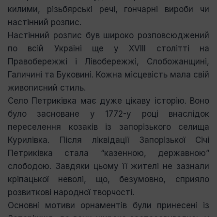
килими, різьбярські речі, гончарні вироби чи
настінний розпис.
Настінний розпис був широко розповсюджений
по всій Україні ще у XVIII столітті на
Правобережжі і Лівобережжі, Слобожанщині,
Галичині та Буковині. Кожна місцевість мала свій
живописний стиль.
Село Петриківка має дуже цікаву історію. Воно
було засноване у 1772-у році внаслідок
переселення козаків із запорізького селища
Курилівка. Після ліквідації Запорізької Січі
Петриківка стала “казенною, державною”
слободою. Завдяки цьому її жителі не зазнали
кріпацької неволі, що, безумовно, сприяло
розвиткові народної творчості.
Основні мотиви орнаментів були принесені із