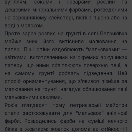
вугіллям, соками і наварами рослин та
дешевими мінеральними фарбами, розведеними
на борошняному клейстері, піспі з пшона або на
воді з молоком.
Проте зараз розпис на грунті в селі Петриківка
майже зник: його витіснило малювання на
папері. Піч і стіни оздоблюють “мальовками” —
квітками, виготовленими на окремих аркушиках
паперу, що ними обліплюють поверхню печі, а
на самому грунті роблять підведення. Цей
спосіб орнаментування, що з’явився пізніше за
малювання на грунті, нагадує облицювання печі
мальованими кахлями.
Років п’ятдесят тому петриківські майстри
стали застосовувати для “мальовок” анілінові
фарби. Розводились фарби на суміші яєчного
білка з жовтком: жовток допомагає стійкості і