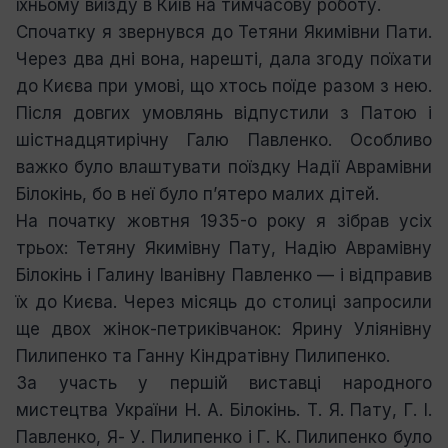
їхньому виїзду в Київ на тимчасову роботу.
Спочатку я звернувся до Тетяни Якимівни Пати.
Через два дні вона, нарешті, дала згоду поїхати
до Києва при умові, що хтось поїде разом з нею.
Після довгих умовлянь відпустили з Патою і
шістнадцятирічну Галю Павленко. Особливо
важко було влаштувати поїздку Надії Аврамівни
Білокінь, бо в неї було п’ятеро малих дітей.
На початку жовтня 1935-о року я зібрав усіх
трьох: Тетяну Якимівну Пату, Надію Аврамівну
Білокінь і Галину Іванівну Павленко — і відправив
їх до Києва. Через місяць до столиці запросили
ще двох жінок-петриківчанок: Ярину Уліянівну
Пилипенко та Ганну Кіндратівну Пилипенко.
За участь у першій виставці народного
мистецтва України Н. А. Білокінь. Т. Я. Пату, Г. І.
Павленко, Я- У. Пилипенко і Г. К. Пилипенко було