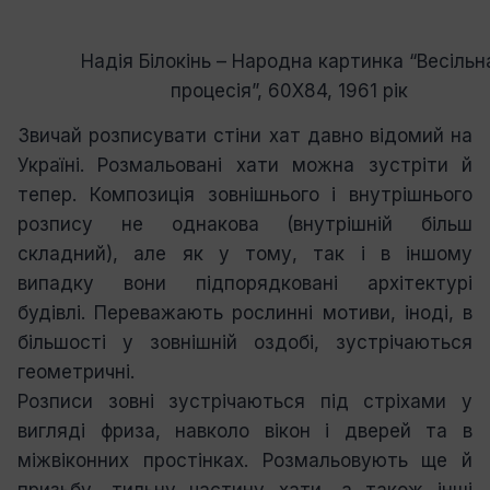
Надія Білокінь – Народна картинка “Весільн
процесія”, 60Х84, 1961 рік
Звичай розписувати стіни хат давно відомий на
Україні. Розмальовані хати можна зустріти й
тепер. Композиція зовнішнього і внутрішнього
розпису не однакова (внутрішній більш
складний), але як у тому, так і в іншому
випадку вони підпорядковані архітектурі
будівлі. Переважають рослинні мотиви, іноді, в
більшості у зовнішній оздобі, зустрічаються
геометричні.
Розписи зовні зустрічаються під стріхами у
вигляді фриза, навколо вікон і дверей та в
міжвіконних простінках. Розмальовують ще й
призьбу, тильну частину хати, а також інші