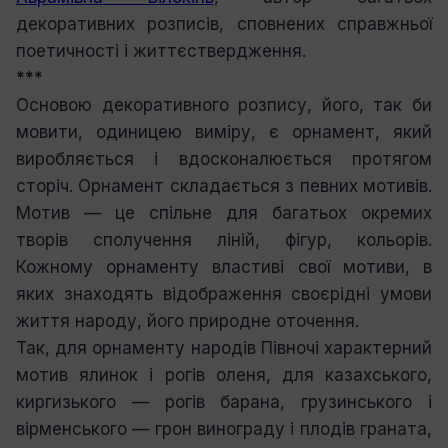
декоративних розписів, сповнених справжньої
поетичності і життєствердження.
***
Основою декоративного розпису, його, так би
мовити, одиницею виміру, є орнамент, який
виробляється і вдосконалюється протягом
сторіч. Орнамент складається з певних мотивів.
Мотив — це спільне для багатьох окремих
творів сполучення ліній, фігур, кольорів.
Кожному орнаменту властиві свої мотиви, в
яких знаходять відображення своєрідні умови
життя народу, його природне оточення.
Так, для орнаменту народів Півночі характерний
мотив ялинок і рогів оленя, для казахського,
киргизького — рогів барана, грузинського і
вірменського — грон винограду і плодів граната,