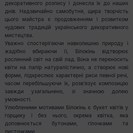
декоративного розпису і донесла їх до наших
днів. Надзвичайно самобутня, щира творчість
цього майстра є продовженням і розвитком
чудових традицій українського декоративного
мистецтва.
Уважно спостерігаючи навколишню природу і
жадібно вбираючи її, Білокінь відтворює
рослинний світ на свій лад. Вона не переносить
квіти на папір натуралістично, а створює нові
форми, підкреслює характерні риси певної речі,
часом перебільшуючи їх, розв’язує композицію
завжди узагальнено, зі значною долею
умовності.
Улюбленими мотивами Білокінь є букет квітів у
горщику і без нього, окрема квітка, яка
доповнюється бутонами, гілочками та
листочками.