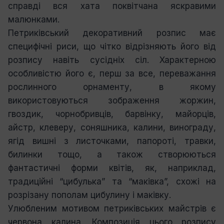
справді вся хата поквітчана яскравими
малюнками.
Петриківський декоративний розпис має
специфічні риси, що чітко відрізняють його від
розпису навіть сусідніх сіл. Характерною
особливістю його є, перш за все, переважання
рослинного орнаменту, в якому
використовуються зображення жоржин,
гвоздик, чорнобривців, барвінку, майорців,
айстр, клеверу, соняшника, калини, винограду,
ягід вишні з листочками, папороті, травки,
билинки тощо, а також створюються
фантастичні форми квітів, як, наприклад,
традиційні “цибулька” та “маківка”, схожі на
розрізану пополам цибулину і маківку.
Улюбленим мотивом петриківських майстрів є
червона калина. Композиція цього розпису