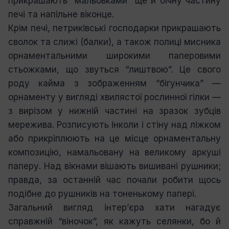
прикрашають “мальовками” ще й бічну частину
печі та напільне віконце.
Крім печі, петриківські господарки прикрашають
сволок та слижі (балки), а також полиці мисника
орнаментальними широкими паперовими
стьожками, що звуться “лиштвою”. Це свого
роду кайма з зображенням “бігунчика” —
орнаменту у вигляді хвилястої рослинної гілки —
з вирізом у нижній частині на зразок зубців
мережива. Розписують інколи і стіну над ліжком
або прикріплюють на це місце орнаментальну
композицію, намальовану на великому аркуші
паперу. Над вікнами вішають вишивані рушники;
правда, за останній час почали робити щось
подібне до рушників на тоненькому папері.
Загальний вигляд інтер’єра хати нагадує
справжній “віночок”, як кажуть селянки, бо й