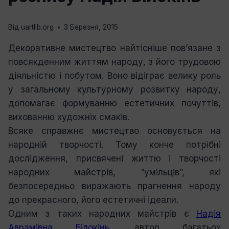
Від
uartlib.org
3 Березня, 2015
Декоративне мистецтво найтісніше пов’язане з
повсякденним життям народу, з його трудовою
діяльністю і побутом. Воно відіграє велику роль
у загальному культурному розвитку народу,
допомагає формуванню естетичних почуттів,
вихованню художніх смаків.
Всяке справжнє мистецтво основується на
народній творчості. Тому конче потрібні
дослідження, присвячені життю і творчості
народних майстрів, “умільців”, які
безпосередньо виражають прагнення народу
до прекрасного, його естетичні ідеали.
Одним з таких народних майстрів є
Надія
Аврамівна Білокінь
, автор багатьох