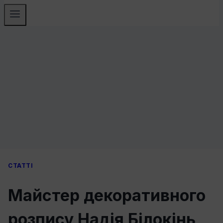
СТАТТI
Майстер декоративного
розпису Надія Білокінь