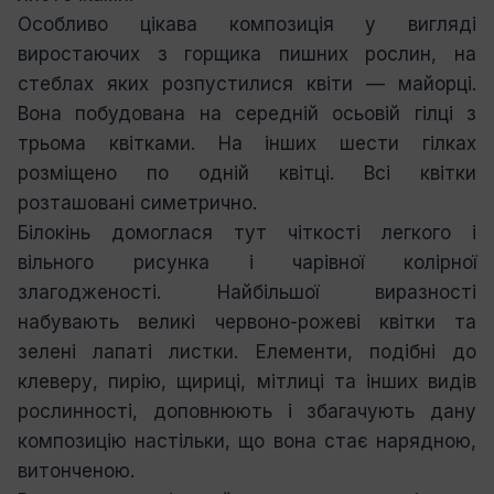
Особливо цікава композиція у вигляді
виростаючих з горщика пишних рослин, на
стеблах яких розпустилися квіти — майорці.
Вона побудована на середній осьовій гілці з
трьома квітками. На інших шести гілках
розміщено по одній квітці. Всі квітки
розташовані симетрично.
Білокінь домоглася тут чіткості легкого і
вільного рисунка і чарівної колірної
злагодженості. Найбільшої виразності
набувають великі червоно-рожеві квітки та
зелені лапаті листки. Елементи, подібні до
клеверу, пирію, щириці, мітлиці та інших видів
рослинності, доповнюють і збагачують дану
композицію настільки, що вона стає нарядною,
витонченою.