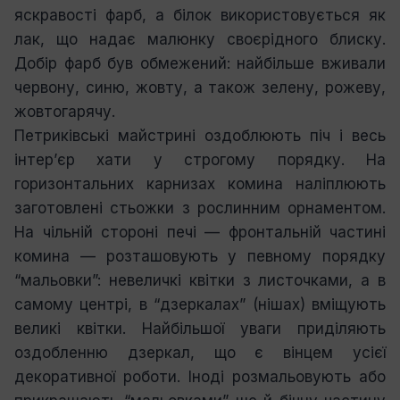
яскравості фарб, а білок використовується як
лак, що надає малюнку своєрідного блиску.
Добір фарб був обмежений: найбільше вживали
червону, синю, жовту, а також зелену, рожеву,
жовтогарячу.
Петриківські майстрині оздоблюють піч і весь
інтер’єр хати у строгому порядку. На
горизонтальних карнизах комина наліплюють
заготовлені стьожки з рослинним орнаментом.
На чільній стороні печі — фронтальній частині
комина — розташовують у певному порядку
“мальовки”: невеличкі квітки з листочками, а в
самому центрі, в “дзеркалах” (нішах) вміщують
великі квітки. Найбільшої уваги приділяють
оздобленню дзеркал, що є вінцем усієї
декоративної роботи. Іноді розмальовують або