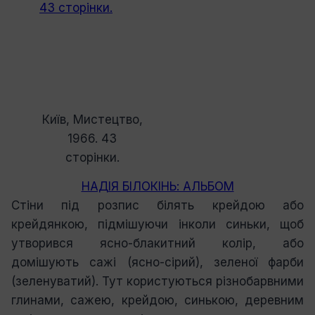
Київ, Мистецтво,
1966. 43
сторінки.
НАДІЯ БІЛОКІНЬ: АЛЬБОМ
Стіни під розпис білять крейдою або
крейдянкою, підмішуючи інколи синьки, щоб
утворився ясно-блакитний колір, або
домішують сажі (ясно-сірий), зеленої фарби
(зеленуватий). Тут користуються різнобарвними
глинами, сажею, крейдою, синькою, деревним