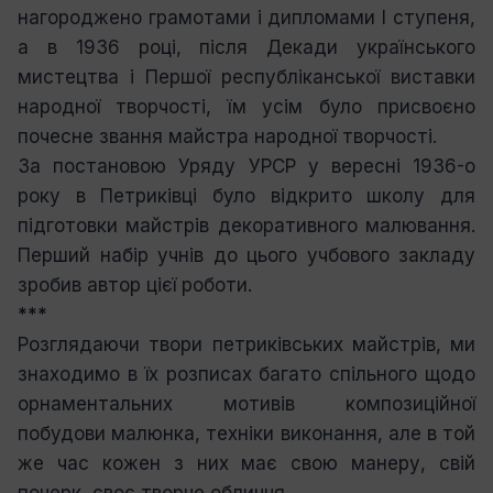
нагороджено грамотами і дипломами І ступеня,
а в 1936 році, після Декади українського
мистецтва і Першої республіканської виставки
народної творчості, їм усім було присвоєно
почесне звання майстра народної творчості.
За постановою Уряду УРСР у вересні 1936-о
року в Петриківці було відкрито школу для
підготовки майстрів декоративного малювання.
Перший набір учнів до цього учбового закладу
зробив автор цієї роботи.
***
Розглядаючи твори петриківських майстрів, ми
знаходимо в їх розписах багато спільного щодо
орнаментальних мотивів композиційної
побудови малюнка, техніки виконання, але в той
же час кожен з них має свою манеру, свій
почерк, своє творче обличчя.