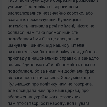
1938) вони були дуже обережні в розмовах з
учнями. Про делікатні справи вони
висловлювалися незвичайно коротко, або
взагалі їх промов­чували, Кульчицька
натомість називала речі по імені, нікого не
боялася; нам така прямолінійність
подобалася і ми її за це спеціально
шанували і цінили. Від наших учителів і
вихователів ми бажали й очіку­вали доброго
прикладу в національних справах, а занадто
велика “дипломатія” й обережність нам не
подобалася, бо за ними ми добачали брак
відваги постояти за своє. Зрозуміло, що
Кульчицька про політику нам не говорила,
але оповідала нам про наші церкви, про
збереження укра­їнських історичних
пам’яток і творчості народу, вся її увага