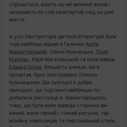
стрічається, мають на неї великий вплив і
залишають по собі незатертий слід на ціле
життя.
Із усіх ілюстраторів дитячої літератури були
тоді найбільш відомі в Галичині
Ан­тін
Манастирський
, Олена Кульчицька,
Осип
Курилас
, Юрій Магалевський та по­чатківець
Едвард Козак
. Більшість кни­жок. які я
прочитав, була ілюстрована Оле­ною
Кульчицькою. Ще сьогодні я до­бре
пригадую, що тоді мені найбільше по­
добалися ілюстрації А. Манастирського,
тому, що були вони завжди старанно ви­
конані, мали гарний і тонкий рисунок, гар­
монійну композицію та персональний стиль.