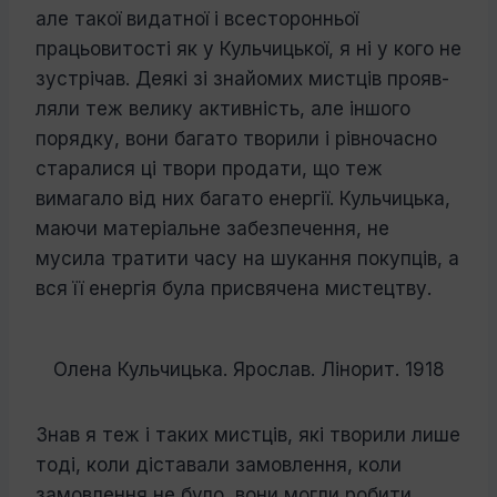
але такої видатної і всесторонньої
працьовитості як у Кульчицької, я ні у кого не
зу­стрічав. Деякі зі знайомих мистців прояв­
ляли теж велику активність, але іншого
порядку, вони багато творили і рівночасно
старалися ці твори продати, що теж
вимагало від них багато енергії. Кульчицька,
маючи матеріальне забезпечення, не
мусила тратити часу на шукання покупців, а
вся її енергія була присвячена мистецтву.
Олена Кульчицька. Ярослав. Лінорит. 1918
Знав я теж і таких мистців, які творили лише
тоді, коли діставали замовлення, коли
замовлення не було, вони могли ро­бити