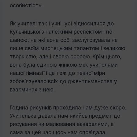
особистість.
Як учителі так і учні, усі відносилися до
Кульчицької з належним респектом і по­
шаною, на які вона собі заслуговувала не
лише своїм мистецьким талантом і вели­кою
творчістю, але і своєю особою. Крім цього,
вона була єдиною жінкою між учи­телями
нашої гімназії і це теж до певної міри
зобов’язувало всіх до джентльменства у
взаєминах з нею.
Година рисунків проходила нам дуже скоро.
Учителька давала нам якийсь пред­мет до
рисування чи малювання акваре­лями, а
сама за цей час щось нам опові­дала.