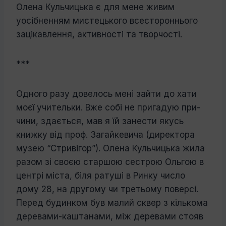
Олена Кульчицька є для мене живим
уосібненням мистецького всестороннього
зацікавлення, активності та творчості.
***
Одного разу довелось мені зайти до хати
моєї учительки. Вже собі не пригадую при­
чини, здається, мав я їй занести якусь
книжку від проф. Загайкевича (директора
музею “Стривігор”). Олена Кульчицька жила
разом зі своєю старшою сестрою Ольгою в
центрі міста, біля ратуші в Ринку число
дому 28, на другому чи третьому по­версі.
Перед будинком був малий сквер з кількома
деревами-каштанами, між дере­вами стояв