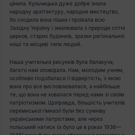
цінила. Кульчицька дуже добре знала
народну архітектуру, народне мистецтво,
бо сходила вона пішки і проїхала всю
Західну Україну і змалювала з природи сотні
цер­ков, старих будинків, зразки регіональної
ноші та місцеві типи людей.
Наша учителька рисунків була балаку­ча,
багато нам оповідала. Нам, молодим учням,
особливо подобалася її відвертість, з якою
вона про все висловлювалася, а найбільше
те, що вона не ховалася перед нами зі своїм
патріотизмом. Що­правда, більшість учителів
перемиської гімназії були без сумніву
українськими патріотами, але через
польський натиск (а було це в роках 1936—