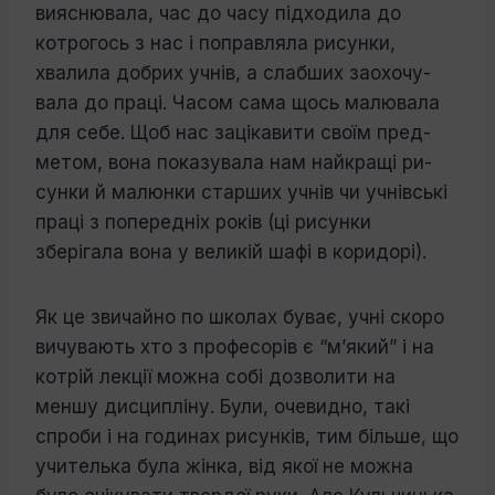
вияснювала, час до часу підходила до
котрогось з нас і поправляла рисунки,
хвалила добрих учнів, а слабших заохочу­
вала до праці. Часом сама щось малювала
для себе. Щоб нас зацікавити своїм пред­
метом, вона показувала нам найкращі ри­
сунки й малюнки старших учнів чи учнів­ські
праці з попередніх років (ці рисунки
зберігала вона у великій шафі в коридорі).
Як це звичайно по школах буває, учні скоро
вичувають хто з професорів є “м’я­кий” і на
котрій лекції можна собі дозво­лити на
меншу дисципліну. Були, очевид­но, такі
спроби і на годинах рисунків, тим більше, що
учителька була жінка, від якої не можна