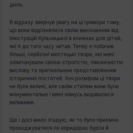
дила.
Я відразу звернув увагу на ці гравюри тому,
що вони відрізнялися своїм виконан­ням від
ілюстрацій Кульчицької в книж­ках для дітей,
які я до того часу читав. Тепер я побачив
більші, серйозні мистецькі твори, які мені
заімпонували своєю стро­гістю, ляконічністю
вислову та оригіналь­ним представленням
історичних постатей. Хоч розміром ці твори
не були великі, але своїм стилем вони були
монументальні і мені чомусь видавалися
великими.
Ще і досі мило згадую, як то було при­ємно
проходжуватися по коридорах бурси й