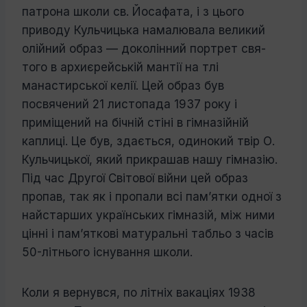
патрона школи св. Йосафата, і з цього
приводу Кульчицька намалювала великий
олійний образ — доколінний портрет свя­
того в архиєрейській мантії на тлі
манастирської келії. Цей образ був
посвячений 21 листопада 1937 року і
приміщений на бічній стіні в гімназійній
каплиці. Це був, здається, одинокий твір О.
Кульчицької, який прикрашав нашу гімназію.
Під час Другої Світової війни цей образ
пропав, так як і пропали всі пам’ятки одної з
найстарших українських гімназій, між ними
цінні і пам’яткові матуральні табльо з часів
50-літнього існування школи.
Коли я вернувся, по літніх вакаціях 1938