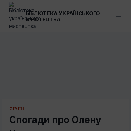
Перейти
до
БІБЛІОТЕКА УКРАЇНСЬКОГО
МИСТЕЦТВА
вмісту
СТАТТI
Спогади про Олену