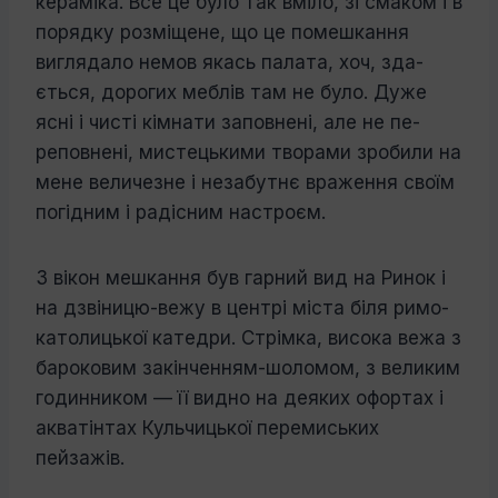
кераміка. Все це було так вміло, зі смаком і в
порядку розміщене, що це помешкання
виглядало немов якась палата, хоч, зда­
ється, дорогих меблів там не було. Дуже
ясні і чисті кімнати заповнені, але не пе­
реповнені, мистецькими творами зробили на
мене величезне і незабутнє враження своїм
погідним і радісним настроєм.
З вікон мешкання був гарний вид на Ринок і
на дзвіницю-вежу в центрі міста біля римо-
католицької катедри. Стрімка, висока вежа з
бароковим закінченням-шоломом, з великим
годинником — її видно на деяких офортах і
акватінтах Кульчиць­кої перемиських
пейзажів.