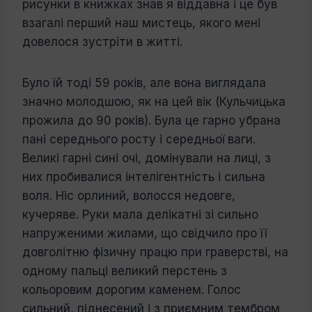
рисунки в книжках знав я віддавна і це був
взагалі перший наш мистець, якого мені
довелося зустріти в житті.
Було їй тоді 59 років, але вона вигля­дала
значно молодшою, як на цей вік (Кульчицька
прожила до 90 років). Була це гарно убрана
пані середнього росту і се­редньої ваги.
Великі гарні сині очі, доміну­вали на лиці, з
них пробивалися інтелі­гентність і сильна
воля. Ніс орлиний, во­лосся недовге,
кучеряве. Руки мала делі­катні зі сильно
напруженими жилами, що свідчило про її
довголітню фізичну працю при граверстві, на
одному пальці великий перстень з
кольоровим дорогим каменем. Голос
сильний, піднесений і з приємним тембром