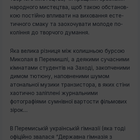
народного мистецтва, щоб такою обстанов­
кою постійно впливати на виховання есте­
тичного смаку та заохочувати молоде по­
коління до творчого думання.
Яка велика різниця між колишньою бурсою
Миколая в Перемишлі, а деякими сучасними
кімнатами студентів на Заході, закопченими
димом тютюну, наповненими шумом
атональної музики транзистора, в яких стіни
хаотично заліплені журналь­ними
фотографіями сумнівної вартости фільмових
зірок…
В Перемиській українській гімназії (яка тоді
офіційно звалася “Державна гімназія з