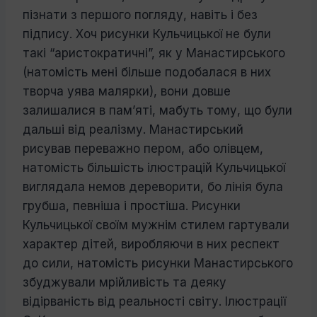
пізнати з першого погляду, навіть і без
підпису.
Хоч рисунки Кульчицької не були
такі “аристократичні”, як у Манастирського
(натомість мені більше подобалася в них
творча уява малярки), вони довше
залишалися в пам’яті, мабуть тому, що були
дальші від реалізму.
Манастирський
рисував переважно пе­ром, або олівцем,
натомість більшість ілю­страцій Кульчицької
виглядала немов де­реворити, бо лінія була
грубша, певніша і простіша. Рисунки
Кульчицької своїм мужнім стилем гартували
характер дітей, виробляючи в них респект
до сили, нато­мість рисунки Манастирського
збуджували мрійливість та деяку
відірваність від ре­альності світу.
Ілюстрації