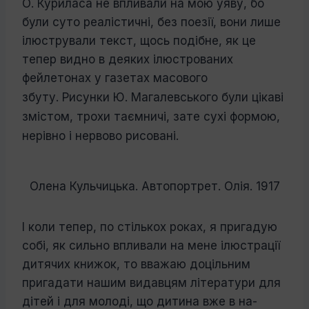
О. Куриласа не впливали на мою уяву, бо
були суто реалістичні, без по­езії, вони лише
ілюстрували текст, щось подібне, як це
тепер видно в деяких ілю­строваних
фейлетонах у газетах масового
збуту.
Рисунки Ю. Магалевського були цікаві
змістом, трохи таємничі, зате сухі формою,
нерівно і нервово рисовані.
Олена Кульчицька. Автопортрет. Олія. 1917
І коли тепер, по стількох роках, я прига­дую
собі, як сильно впливали на мене ілю­страції
дитячих книжок, то вважаю доціль­ним
пригадати нашим видавцям літератури для
дітей і для молоді, що дитина вже в на­