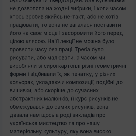
було очікувати твердої руки. Але Кульчицька
не дозволяла на жодні вибри­ки, і коли часом
хтось зробив якийсь не-такт, або не хотів
працювати, то вона не вагалася поставити
його на своє місце і засоромити його перед
цілою клясою. На її лекції не можна було
провести часу без праці. Треба було
рисувати, або малювати, а часом ми
виробляли зі сирої картоплі різні геометричні
форми і відбивали їх, як печатку, у різних
кольорах, укладаючи композиції, подібні до
вишивки, або ско­ріше до сучасних
абстрактних малюнків, її курс рисунків не
обмежувався до самих рисунків, вона
давала нам щось в роді ви­кладів про
українське мистецтво та про нашу
матеріяльну культуру, яку вона ви­соко