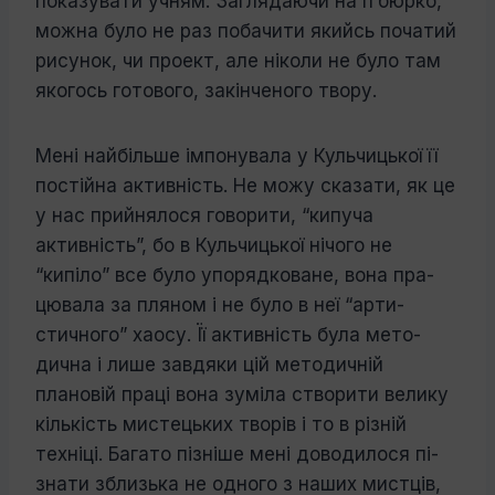
показувати учням. Заглядаючи на її бюр­ко,
можна було не раз побачити якийсь по­чатий
рисунок, чи проект, але ніколи не було там
якогось готового, закінченого твору.
Мені найбільше імпонувала у Кульчиць­кої її
постійна активність. Не можу сказати, як це
у нас прийнялося говорити, “кипуча
активність”, бо в Кульчицької нічого не
“кипіло” все було упорядковане, вона пра­
цювала за пляном і не було в неї “арти­
стичного” хаосу. Її активність була мето­
дична і лише завдяки цій методичній
плановій праці вона зуміла створити велику
кількість мистецьких творів і то в різній
техніці. Багато пізніше мені доводилося пі­
знати зблизька не одного з наших мистців,