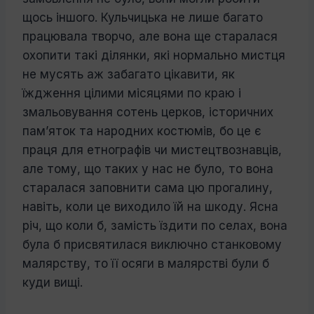
щось іншого. Кульчицька не лише багато
працювала творчо, але вона ще старалася
охопити такі ділянки, які нор­мально мистця
не мусять аж забагато ціка­вити, як
їждження цілими місяцями по краю і
змальовування сотень церков, істо­ричних
пам’яток та народних костюмів, бо це є
праця для етнографів чи мистецтво­знавців,
але тому, що таких у нас не було, то вона
старалася заповнити сама цю про­галину,
навіть, коли це виходило їй на шкоду. Ясна
річ, що коли б, замість їздити по селах, вона
була б присвятилася ви­ключно станковому
малярству, то її осяги в малярстві були б
куди вищі.