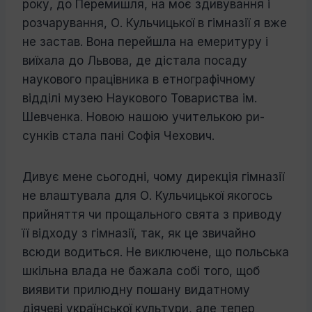
року, до Перемишля, на моє здивування і
розчарування, О. Кульчицької в гімназії я вже
не застав. Вона перейшла на емери­туру і
виїхала до Львова, де дістала посаду
наукового працівника в етнографічному
відділі музею Наукового Товариства ім.
Шевченка. Новою нашою учителькою ри­
сунків стала пані Софія Чехович.
Дивує мене сьогодні, чому дирекція гім­назії
не влаштувала для О. Кульчицької
якогось
прийняття чи прощального свята з приводу
її відходу з гімназії, так, як це звичайно
всюди водиться.
Не виключене, що польська
шкільна влада не бажала собі того, щоб
виявити прилюдну пошану видатному
діячеві укра­їнської культури, але тепер