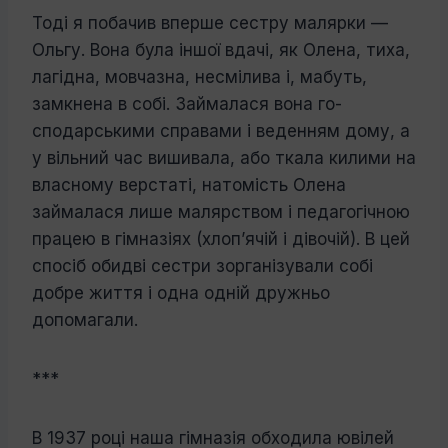
Тоді я побачив вперше сестру малярки —
Ольгу. Вона була іншої вдачі, як Олена, тиха,
лагідна, мовчазна, несмілива і, ма­буть,
замкнена в собі. Займалася вона го­
сподарськими справами і веденням дому, а
у вільний час вишивала, або ткала ки­лими на
власному верстаті, натомість Олена
займалася лише малярством і педа­гогічною
працею в гімназіях (хлоп’ячій і дівочій). В цей
спосіб обидві сестри зоргані­зували собі
добре життя і одна одній друж­ньо
допомагали.
***
В 1937 році наша гімназія обходила юві­лей