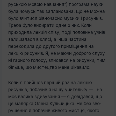
руською мовою навчання”) програма науки
була чомусь так запланована, що не можна
було вчитися рівночасно музики і рисунків.
Треба було вибирати одне з них. Коли
приходила лекція співу, тоді поло­вина учнів
залишалася в клясі, а інша ча­стина
переходила до другого приміщення на
лекцію рисунків. Я, не маючи доброго слуху
ні гарного голосу, вписався на ри­сунки, тим
більше, що мистецтво мене ці­кавило.
Коли я прийшов перший раз на лекцію
рисунків, побачив я нашу учительку — і на
моє велике здивування — я довідався, що
це малярка Олена Кульчицька. Не без зво­
рушення я побачив живого мистця, якого