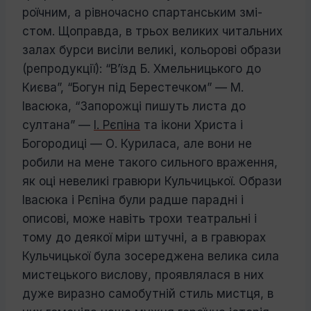
роїчним, а рівночасно спартанським змі­
стом. Щоправда, в трьох великих читальних
залах бурси висіли великі, кольо­рові образи
(репродукції): “В’їзд Б. Хмель­ницького до
Києва”, “Богун під Берестеч­ком” — М.
Івасюка, “Запорожці пишуть листа до
султана” —
І. Рєпіна
та ікони Христа і
Богородиці — О. Куриласа, але вони не
робили на мене такого сильного враження,
як оці невеликі гравюри Куль­чицької. Образи
Івасюка і Рєпіна були радше парадні і
описові, може навіть трохи театральні і
тому до деякої міри штучні, а в гравюрах
Кульчицької була зосере­джена велика сила
мистецького вислову, проявлялася в них
дуже виразно самобут­ній стиль мистця, в