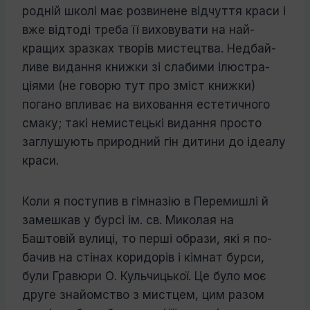
родній школі має розвинене відчуття краси і
вже відтоді треба її виховувати на най­
кращих зразках творів мистецтва. Недбай­
ливе видання книжки зі слабими ілюстра­
ціями (не говорю тут про зміст книжки)
погано впливає на виховання естетичного
смаку; такі немистецькі видання просто
заглушують природний гін дитини до іде­алу
краси.
Коли я поступив в гімназію в Перемишлі й
замешкав у бурсі ім. св. Миколая на
Баштовій вулиці, то перші образи, які я по­
бачив на стінах коридорів і кімнат бурси,
були Гравюри О. Кульчицької. Це було моє
друге знайомство з мистцем, цим разом