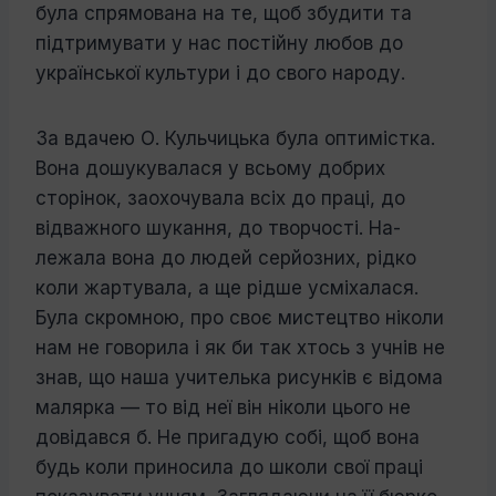
була спрямована на те, щоб збудити та
підтримувати у нас по­стійну любов до
української культури і до свого народу.
За вдачею О. Кульчицька була опти­містка.
Вона дошукувалася у всьому до­брих
сторінок, заохочувала всіх до праці, до
відважного шукання, до творчості. На­
лежала вона до людей серйозних, рідко
коли жартувала, а ще рідше усміхалася.
Була скромною, про своє мистецтво ніколи
нам не говорила і як би так хтось з учнів не
знав, що наша учителька рисунків є ві­дома
малярка — то від неї він ніколи цього не
довідався б. Не пригадую собі, щоб вона
будь коли приносила до школи свої праці