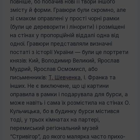
повніше, бо побачив нові її твори іншого
змісту й форми. Гравюри були скромно, але
зі смаком оправлені у прості чорні рамки
(були це дереворити і лінорити) і розміщені
на стінах у пропорційній від­далі одна від
одної. Гравюри представляли визначні
постаті з історії України — були це портрети
князів: Кий, Володимир Вели­кий, Ярослав
Мудрий, Ярослав Осмомисл, або
письменників:
Т. Шевченка
, І. Франка та
інших. Не є виключене, що ці картини
оправила в рамки і подарувала для бурси, а
може навіть і сама їх розмістила на сті­нах О.
Кульчицька, бо в будинку бурси містився
тоді, у трьох кімнатах на партері,
перемиський регіональний музей
“Стривігор”, до якого малярка часто прихо­