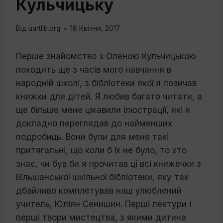
Кульчицьку
Від
uartlib.org
18 Квітня, 2017
Перше знайомство з
Оленою Кульчицькою
походить ще з часів мого на­вчання в
народній школі, з бібліотеки якої я позичав
книжки для дітей. Я лю­бив багато читати, а
ще більше мене ціка­вили ілюстрації, які я
докладно переглядав до найменших
подробиць. Вони були для мене такі
притягальні, що коли б їх не було, то хто
знає, чи був би я прочитав ці всі
книжечки з
Вільшанської шкільної бібліо­теки, яку так
дбайливо комплетував наш улюблений
учитель, Юліян Сенишин.
Перші лектури і
перші твори мистецтва, з якими дитина