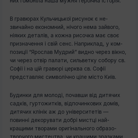
них гомоніла наша мужня героїчна історія.
В гравюрах Кульчицької рисунок є не­
звичайно економний, нічого нема зайвого,
ніяких деталів, а кожна рисочка має своє
призначення і свій сенс. Наприклад, у ком­
позиції “Ярослав Мудрий” видно через вік­но,
чи через отвір палати, сильветку собору св.
Софії і на цій гравюрі церква св. Со­фії
представляє символічно ціле місто Київ.
Будинки для молоді, почавши від ди­тячих
садків, гуртожитків, відпочинкових домів,
дитячих клінік аж до університе­тів —
повинні декорувати добрі мистці най­
кращими творами оригінального образо­
творчого мистецтва, чи кращими зразками