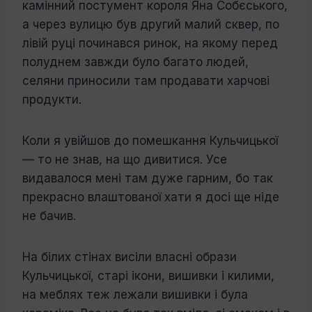
камінний постумент короля Яна Собєського,
а через вулицю був другий малий сквер, по
лівій руці починався ри­нок, на якому перед
полуднем завжди було багато людей,
селяни приносили там продавати харчові
продукти.
Коли я увійшов до помешкання Куль­чицької
— то не знав, на що дивитися. Усе
видавалося мені там дуже гарним, бо так
прекрасно влаштованої хати я досі ще ніде
не бачив.
На білих стінах висіли власні образи
Кульчицької, старі ікони, вишивки і кили­ми,
на меблях теж лежали вишивки і була