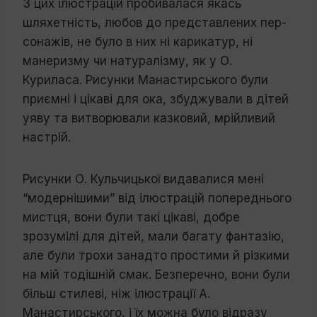
З цих ілюстрацій пробивалася якась
шляхетність, любов до представлених пер­
сонажів, не було в них ні карикатур, ні
манеризму чи натуралізму, як у О.
Куриласа. Рисунки Манастирського були
при­ємні і цікаві для ока, збуджували в дітей
уяву та витворювали казковий, мрійливий
настрій.
Рисунки О. Кульчицької видавалися мені
“модернішими” від ілюстрацій попе­реднього
мистця, вони були такі цікаві, до­бре
зрозумілі для дітей, мали багату фан­тазію,
але були трохи занадто простими й різкими
на мій тодішній смак. Безпереч­но, вони були
більш стилеві, ніж ілюстра­ції А.
Манастирського, і їх можна було відразу